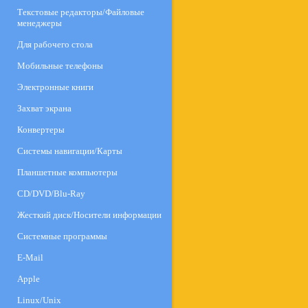
Текстовые редакторы/Файловые
менеджеры
Для рабочего стола
Мобильные телефоны
Электронные книги
Захват экрана
Конвертеры
Системы навигации/Карты
Планшетные компьютеры
CD/DVD/Blu-Ray
Жесткий диск/Носители информации
Системные программы
E-Mail
Apple
Linux/Unix