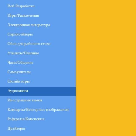
Веб-Разработка
Игры/Развлечения
Электронная литература
Скринсейверы
Обои для рабочего стола
Утилиты/Плагины
Чаты/Общение
Самоучители
Онлайн игры
Аудиокниги
Иностранные языки
Клипарты/Векторные изображения
Рефераты/Конспекты
Драйверы